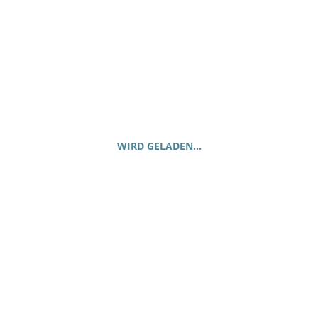
Felder sind mit
*
markiert
Deine Bewertung
*
Deine Rezension
*
Name
*
WIRD GELADEN…
E-Mail
*
Ähnliche Produkte